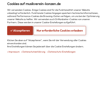
Cookies auf musikverein-konzen.de
Weinfest 2023 am MUK
Wir verwenden Cookies. Einige Cookies sind für die Funktionalität unserer Website
unbedingt erforderlich. Funktionale Cookies hingegen speichern technische Informationen,
02.09.2023
während Performance-Cookies die Browsing-Daten verfolgen, um uns bei der Optimierung
unserer Website zu helfen. Wir verwenden auch Drittanbieter-Cookies von unseren
Mit Weinen aus den Regionen Pfalz, Ahr, Mosel, Franken und Nahe.
Partnern. Diese werden in unserer Cookie-Einstellungen aufgeführt.
Es spielten die Blasmusikvereine Lyra [...]
✓ Akzeptieren
Nur erforderliche Cookies erlauben
mehr erfahren
Klicken Sie oben auf "Akzeptieren", wenn Sie mit der Verwendung aller Cookies
einverstanden sind.
Ihre Einstellungen können Sie jederzeit über die Cookie Einstellungen ändern.
Impressum
Datenschutzerklärung
Datenschutz-Einstellungen
Musikverein Eintracht Konzen 1874 e.V.
Trierer Straße 85
52156 Monschau