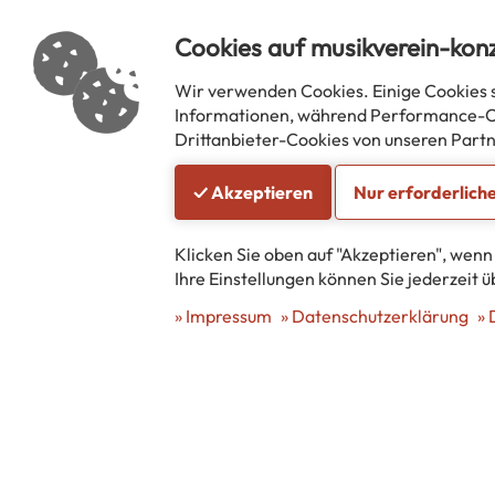
18.03.2017
11.10.20
Cookies auf musikverein-kon
Wir verwenden Cookies. Einige Cookies s
Informationen, während Performance-Coo
Drittanbieter-Cookies von unseren Partn
mehr erfahren
mehr 
✓ Akzeptieren
Nur erforderlich
Klicken Sie oben auf "Akzeptieren", wenn
Ihre Einstellungen können Sie jederzeit 
Impressum
Datenschutzerklärung
Musikverein Eintracht Konzen 1874 e.V.
Trierer Straße 85
52156 Monschau
vorstand@musikverein-konzen.de