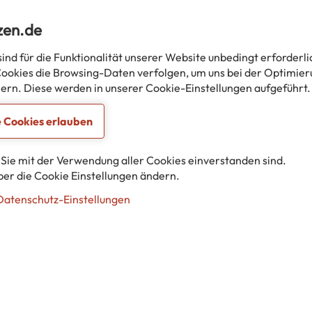
25
16.08.2024
zen.de
in Verbindung mit dem M
der Städteregion Aache
ind für die Funktionalität unserer Website unbedingt erforderl
kies die Browsing-Daten verfolgen, um uns bei der Optimier
ern. Diese werden in unserer Cookie-Einstellungen aufgeführt.
erfahren
mehr erfahren
e Cookies erlauben
 Sie mit der Verwendung aller Cookies einverstanden sind.
über die Cookie Einstellungen ändern.
Datenschutz-Einstellungen
Rechtliches
Impressum
Datenschutzerklärung
Datenschutz-Einstellungen