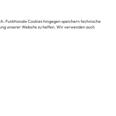
02.09.2023
usikfest
Mit Weinen aus den Regionen
n
Pfalz, Ahr, Mosel, Franken und
ich. Funktionale Cookies hingegen speichern technische
Nahe. Es spielten die
ung unserer Website zu helfen. Wir verwenden auch
Blasmusikvereine Lyra [...]
mehr erfahren