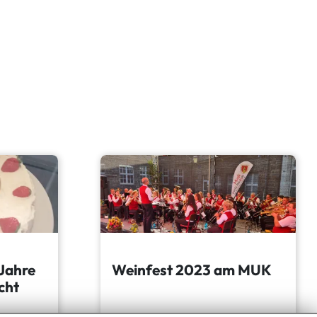
 Jahre
Weinfest 2023 am MUK
cht